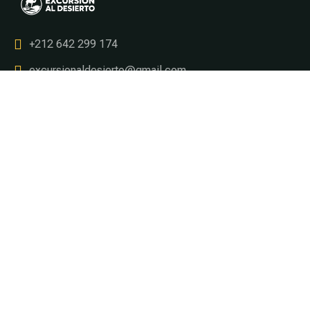
+212 642 299 174
excursionaldesierto@gmail.com
Tours & Circuitos
Desde Marrakech
Desde Fez
Desde Casablanca
Desde Tanger