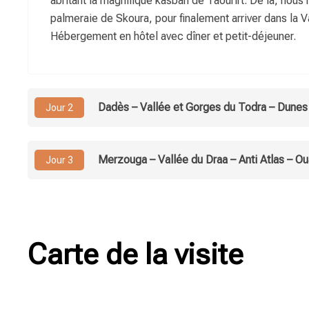
abritant la magnifique kasbah de Taourirt. De là, nous 
palmeraie de Skoura, pour finalement arriver dans la 
Hébergement en hôtel avec dîner et petit-déjeuner.
Dadès – Vallée et Gorges du Todra – Dunes
Jour 2
Merzouga – Vallée du Draa – Anti Atlas – O
Jour 3
Carte de la visite