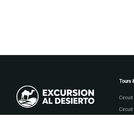
Tours &
Circui
Circuit
Circui
+212 642 299 174
Circuit