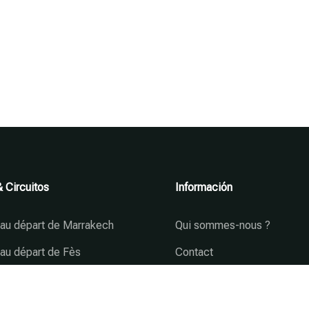
 Circuitos
Información
t au départ de Marrakech
Qui sommes-nous ?
 au départ de Fès
Contact
t au départ de Casablanca
 au départ de Tanger