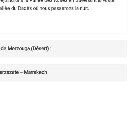
rejoindrons la Vallée des Roses en traversant la vaste
Vallée du Dadès où nous passerons la nuit.
 de Merzouga (Désert) :
uarzazate – Marrakech