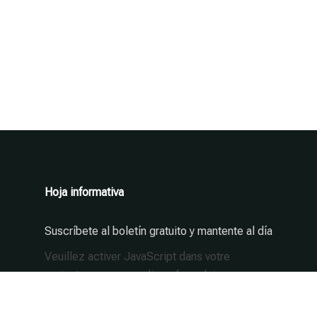
Hoja informativa
Suscríbete al boletín gratuito y mantente al día
Veuillez activer JavaScript dans votre
navigateur pour remplir ce formulaire.
Email
Email
*