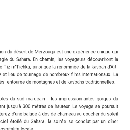
ation du désert de Merzouga est une expérience unique qui
magie du Sahara. En chemin, les voyageurs découvriront la
 Tizi n’Tichka, ainsi que la renommée de la kasbah d’Aït-
t lieu de tournage de nombreux films internationaux. La
ès, entourée de montagnes et de kasbahs traditionnelles.
ables du sud marocain : les impressionnantes gorges du
ant jusqu’à 300 mètres de hauteur. Le voyage se poursuit
terez d’une balade à dos de chameau au coucher du soleil
iel étoilé du Sahara, la soirée se conclut par un dîner
ospitalité locale.