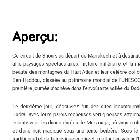
Aperçu:
Ce circuit de 3 jours au départ de Marrakech et à destin
allie paysages spectaculaires, histoire millénaire et la 
beauté des montagnes du Haut Atlas et leur célèbre col de
Ben-Haddou, classée au patrimoine mondial de l’UNESCO e
première journée s’achève dans l’envoûtante vallée du Dad
Le deuxième jour, découvrez l’un des sites incontourn
Todra, avec leurs parois rocheuses vertigineuses atteign
ensuite vers les dunes dorées de Merzouga, où vous profi
et d’une nuit magique sous une tente berbère. Sous le c
traditionnel et de la musique en direct, mettant en valeur l’h