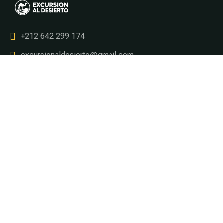
+212 642 299 174
excursionaldesierto@gmail.com
Tours & Circuitos
Circuit au départ de Marrakech
Circuit au départ de Fès
Circuit au départ de Casablanca
Circuit au départ de Tanger