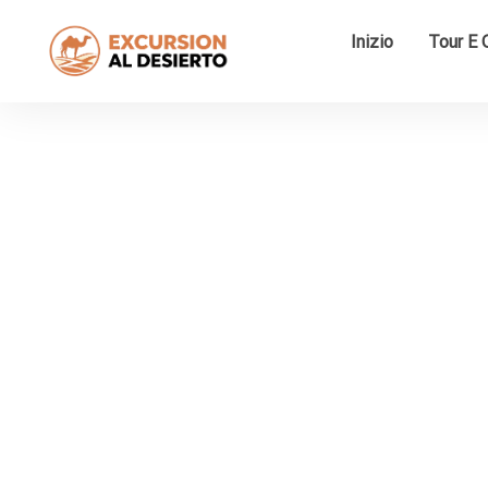
Inizio
Tour E C