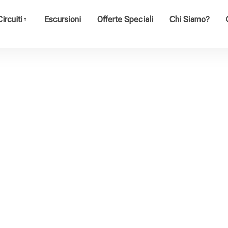
ircuiti
Escursioni
Offerte Speciali
Chi Siamo?
Travel
Home
Travel