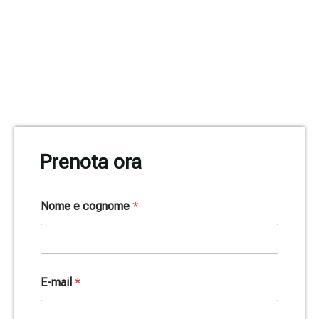
Prenota ora
*
Nome e cognome
*
*
E
-
m
a
i
E-mail
*
l