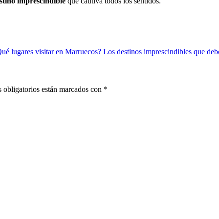
tino imprescindible
que cautiva todos los sentidos.
ué lugares visitar en Marruecos? Los destinos imprescindibles que deb
 obligatorios están marcados con
*