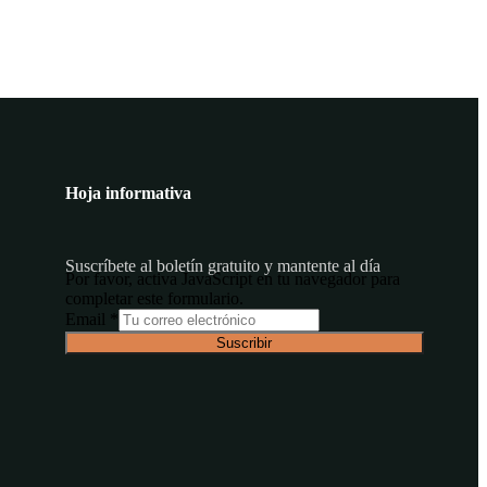
Hoja informativa
Suscríbete al boletín gratuito y mantente al día
Por favor, activa JavaScript en tu navegador para
completar este formulario.
Email
Email
*
Suscribir