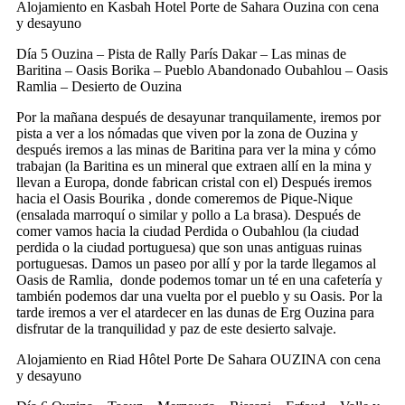
Alojamiento en Kasbah Hotel Porte de Sahara Ouzina con cena
y desayuno
Día 5
Ouzina – Pista de Rally París Dakar – Las minas de
Baritina – Oasis Borika – Pueblo Abandonado Oubahlou – Oasis
Ramlia – Desierto de Ouzina
Por la mañana después de desayunar tranquilamente, iremos por
pista a ver a los nómadas que viven por la zona de Ouzina y
después iremos a las minas de Baritina para ver la mina y cómo
trabajan (la Baritina es un mineral que extraen allí en la mina y
llevan a Europa, donde fabrican cristal con el) Después iremos
hacia el Oasis Bourika , donde comeremos de Pique-Nique
(ensalada marroquí o similar y pollo a La brasa). Después de
comer vamos hacia la ciudad Perdida o Oubahlou (la ciudad
perdida o la ciudad portuguesa) que son unas antiguas ruinas
portuguesas. Damos un paseo por allí y por la tarde llegamos al
Oasis de Ramlia, donde podemos tomar un té en una cafetería y
también podemos dar una vuelta por el pueblo y su Oasis. Por la
tarde iremos a ver el atardecer en las dunas de Erg Ouzina para
disfrutar de la tranquilidad y paz de este desierto salvaje.
Alojamiento en Riad Hôtel Porte De Sahara OUZINA con cena
y desayuno