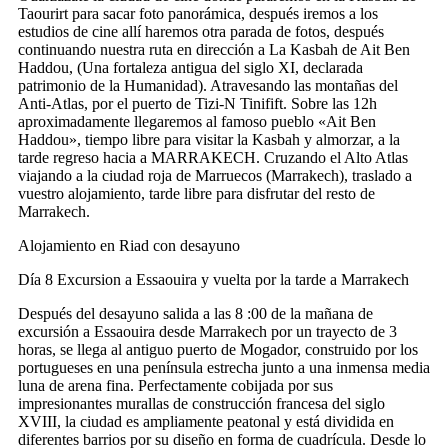
Taourirt para sacar foto panorámica, después iremos a los
estudios de cine allí haremos otra parada de fotos, después
continuando nuestra ruta en dirección a La Kasbah de Ait Ben
Haddou, (Una fortaleza antigua del siglo XI, declarada
patrimonio de la Humanidad). Atravesando las montañas del
Anti-Atlas, por el puerto de Tizi-N Tinifift. Sobre las 12h
aproximadamente llegaremos al famoso pueblo «Ait Ben
Haddou», tiempo libre para visitar la Kasbah y almorzar, a la
tarde regreso hacia a MARRAKECH. Cruzando el Alto Atlas
viajando a la ciudad roja de Marruecos (Marrakech), traslado a
vuestro alojamiento, tarde libre para disfrutar del resto de
Marrakech.
Alojamiento en Riad con desayuno
Día 8
Excursion a Essaouira y vuelta por la tarde a Marrakech
Después del desayuno salida a las 8 :00 de la mañana de
excursión a Essaouira desde Marrakech por un trayecto de 3
horas, se llega al antiguo puerto de Mogador, construido por los
portugueses en una península estrecha junto a una inmensa media
luna de arena fina. Perfectamente cobijada por sus
impresionantes murallas de construcción francesa del siglo
XVIII, la ciudad es ampliamente peatonal y está dividida en
diferentes barrios por su diseño en forma de cuadrícula. Desde lo