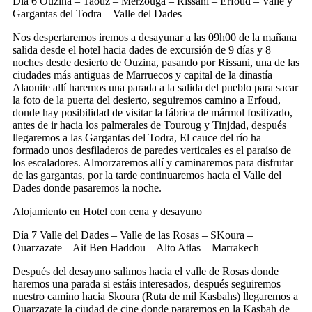
Día 6
Ouzina – Taouz – Merzouga – Rissani – Erfoud – Valle y
Gargantas del Todra – Valle del Dades
Nos despertaremos iremos a desayunar a las 09h00 de la mañana
salida desde el hotel hacia dades de excursión de 9 días y 8
noches desde desierto de Ouzina, pasando por Rissani, una de las
ciudades más antiguas de Marruecos y capital de la dinastía
Alaouite allí haremos una parada a la salida del pueblo para sacar
la foto de la puerta del desierto, seguiremos camino a Erfoud,
donde hay posibilidad de visitar la fábrica de mármol fosilizado,
antes de ir hacia los palmerales de Touroug y Tinjdad, después
llegaremos a las Gargantas del Todra, El cauce del río ha
formado unos desfiladeros de paredes verticales es el paraíso de
los escaladores. Almorzaremos allí y caminaremos para disfrutar
de las gargantas, por la tarde continuaremos hacia el Valle del
Dades donde pasaremos la noche.
Alojamiento en Hotel con cena y desayuno
Día 7
Valle del Dades – Valle de las Rosas – SKoura –
Ouarzazate – Ait Ben Haddou – Alto Atlas – Marrakech
Después del desayuno salimos hacia el valle de Rosas donde
haremos una parada si estáis interesados, después seguiremos
nuestro camino hacia Skoura (Ruta de mil Kasbahs) llegaremos a
Ouarzazate la ciudad de cine donde pararemos en la Kasbah de