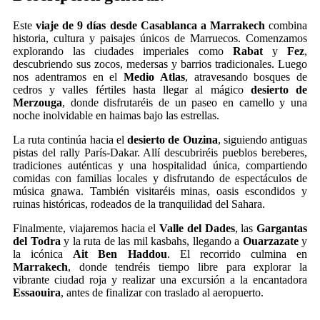
Este
viaje de 9 días desde Casablanca a Marrakech
combina
historia, cultura y paisajes únicos de Marruecos. Comenzamos
explorando las ciudades imperiales como
Rabat
y
Fez
,
descubriendo sus zocos, medersas y barrios tradicionales. Luego
nos adentramos en el
Medio Atlas
, atravesando bosques de
cedros y valles fértiles hasta llegar al mágico
desierto de
Merzouga
, donde disfrutaréis de un paseo en camello y una
noche inolvidable en haimas bajo las estrellas.
La ruta continúa hacia el
desierto de Ouzina
, siguiendo antiguas
pistas del rally París-Dakar. Allí descubriréis pueblos bereberes,
tradiciones auténticas y una hospitalidad única, compartiendo
comidas con familias locales y disfrutando de espectáculos de
música gnawa. También visitaréis minas, oasis escondidos y
ruinas históricas, rodeados de la tranquilidad del Sahara.
Finalmente, viajaremos hacia el
Valle del Dades
, las
Gargantas
del Todra
y la ruta de las mil kasbahs, llegando a
Ouarzazate
y
la icónica
Ait Ben Haddou
. El recorrido culmina en
Marrakech
, donde tendréis tiempo libre para explorar la
vibrante ciudad roja y realizar una excursión a la encantadora
Essaouira
, antes de finalizar con traslado al aeropuerto.