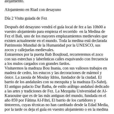
alojamiento.
Alojamiento en Riad con desayuno
Día 2
Visita guiada de Fez
Después del desayuno vendrá el guía local de fez a las 10h00 a
vuestro alojamiento para empieza el recorrido en la Medina de
Fez el Bali, uno de los mayores emplazamientos medievales que
existen actualmente en el mundo. Toda la medina está declarada
Patrimonio Mundial de la Humanidad por la UNESCO, sus
zocos y callejuelas medievales.
Entraremos por la puerta Bab Boujloud, recorreremos el zoco
con sus estrechas y laberínticas calles esquivando con frecuencia
a los mulos cargados con grandes fardos.
Visitaremos la madraza Bou Inania, con sus valiosos trabajos en
madera de cedro, los estucos y las decoraciones de mármol y
ónice. La zaouïa de Moulay Idriss, fundador de la ciudad. El
barrio de los andalusíes con su mezquita y la madraza Es-Sahrij.
El antiguo palacio Dar Batha, de estilo arábigo andalusí dedicado
a las artes y tradiciones de Fez. La Mezquita Universidad de Al-
Karaouine que es de las más antiguas del mundo, fundada en el
año 859 por Fátima Al-Fihri, El barrio de los curtidores y
tintoreros, cuyas técnicas no han cambiado desde la Edad Media,
por la tarde os deja el guía en vuestro alojamiento o en la medina