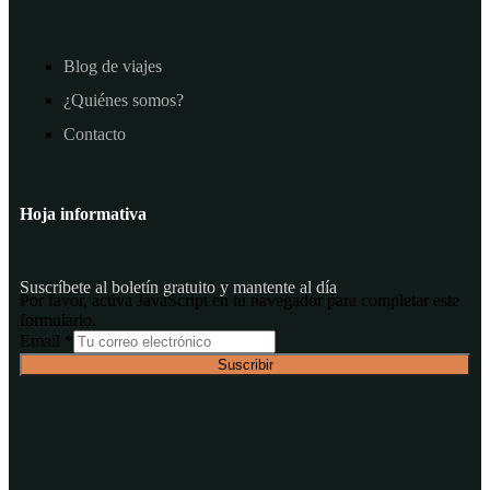
Blog de viajes
¿Quiénes somos?
Contacto
Hoja informativa
Suscríbete al boletín gratuito y mantente al día
Por favor, activa JavaScript en tu navegador para completar este
formulario.
Email
Email
*
Suscribir