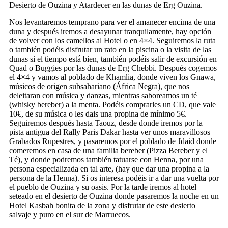
Desierto de Ouzina y Atardecer en las dunas de Erg Ouzina.
Nos levantaremos temprano para ver el amanecer encima de una
duna y después iremos a desayunar tranquilamente, hay opción
de volver con los camellos al Hotel o en 4×4. Seguiremos la ruta
o también podéis disfrutar un rato en la piscina o la visita de las
dunas si el tiempo está bien, también podéis salir de excursión en
Quad o Buggies por las dunas de Erg Chebbi. Después cogemos
el 4×4 y vamos al poblado de Khamlia, donde viven los Gnawa,
músicos de origen subsahariano (África Negra), que nos
deleitaran con música y danzas, mientras saboreamos un té
(whisky bereber) a la menta. Podéis comprarles un CD, que vale
10€, de su música o les dais una propina de mínimo 5€.
Seguiremos después hasta Taouz, desde donde iremos por la
pista antigua del Rally Paris Dakar hasta ver unos maravillosos
Grabados Rupestres, y pasaremos por el poblado de Jdaid donde
comeremos en casa de una familia bereber (Pizza Bereber y el
Té), y donde podremos también tatuarse con Henna, por una
persona especializada en tal arte, (hay que dar una propina a la
persona de la Henna). Si os interesa podéis ir a dar una vuelta por
el pueblo de Ouzina y su oasis. Por la tarde iremos al hotel
seteado en el desierto de Ouzina donde pasaremos la noche en un
Hotel Kasbah bonita de la zona y disfrutar de este desierto
salvaje y puro en el sur de Marruecos.