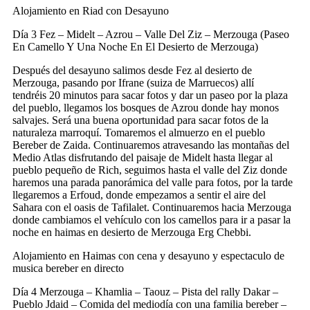
Alojamiento en Riad con Desayuno
Día 3
Fez – Midelt – Azrou – Valle Del Ziz – Merzouga (Paseo
En Camello Y Una Noche En El Desierto de Merzouga)
Después del desayuno salimos desde Fez al desierto de
Merzouga, pasando por Ifrane (suiza de Marruecos) allí
tendréis 20 minutos para sacar fotos y dar un paseo por la plaza
del pueblo, llegamos los bosques de Azrou donde hay monos
salvajes. Será una buena oportunidad para sacar fotos de la
naturaleza marroquí. Tomaremos el almuerzo en el pueblo
Bereber de Zaida. Continuaremos atravesando las montañas del
Medio Atlas disfrutando del paisaje de Midelt hasta llegar al
pueblo pequeño de Rich, seguimos hasta el valle del Ziz donde
haremos una parada panorámica del valle para fotos, por la tarde
llegaremos a Erfoud, donde empezamos a sentir el aire del
Sahara con el oasis de Tafilalet. Continuaremos hacia Merzouga
donde cambiamos el vehículo con los camellos para ir a pasar la
noche en haimas en desierto de Merzouga Erg Chebbi.
Alojamiento en Haimas con cena y desayuno y espectaculo de
musica bereber en directo
Día 4
Merzouga – Khamlia – Taouz – Pista del rally Dakar –
Pueblo Jdaid – Comida del mediodía con una familia bereber –